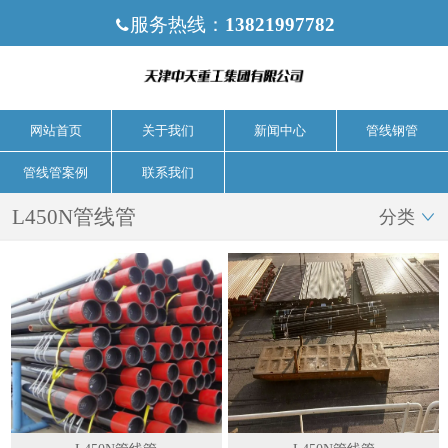
服务热线：
13821997782

网站首页
关于我们
新闻中心
管线钢管
管线管案例
联系我们
L450N管线管
分类
