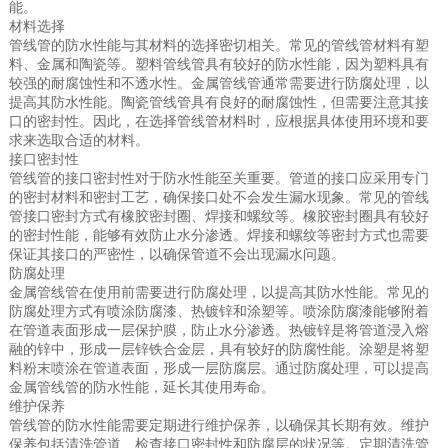
能。
材料选择
管线管的防水性能与其材料的选择密切相关。常见的管线管材料有塑
料、金属和陶瓷等。塑料管线管具有较好的防水性能，因为塑料具有
较强的耐腐蚀性和不透水性。金属管线管通常需要进行防腐处理，以
提高其防水性能。陶瓷管线管具有良好的耐腐蚀性，但需要注意其接
口的密封性。因此，在选择管线管材料时，应根据具体使用环境和要
求来选取合适的材料。
接口密封性
管线管的接口密封性对于防水性能至关重要。管道的接口应采用专门
的密封材料和密封工艺，确保接口处不会发生漏水现象。常见的管线
管接口密封方式有橡胶密封圈、焊接和螺纹等。橡胶密封圈具有较好
的密封性能，能够有效防止水分渗透。焊接和螺纹等密封方式也需要
保证其接口的严密性，以确保管道不会出现漏水问题。
防腐处理
金属管线管在使用前需要进行防腐处理，以提高其防水性能。常见的
防腐处理方式有喷涂防腐漆、热镀锌和涂塑等。喷涂防腐漆能够附着
在管道表面形成一层保护膜，防止水分渗透。热镀锌是将管道浸入熔
融的锌中，形成一层锌铁合金层，具有较好的防腐性能。涂塑是将塑
料粉末喷涂在管道表面，形成一层防腐层。通过防腐处理，可以提高
金属管线管的防水性能，延长其使用寿命。
维护保养
管线管的防水性能需要定期进行维护保养，以确保其长期有效。维护
保养包括清洗管道、检查接口密封性和防腐层的状况等。定期清洗管